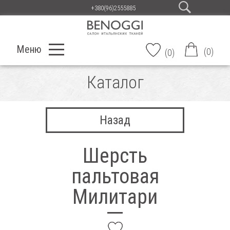
+380(96)2555885
Меню
(
0
)
(
0
)
Каталог
Назад
Шерсть
пальтовая
Милитари
add