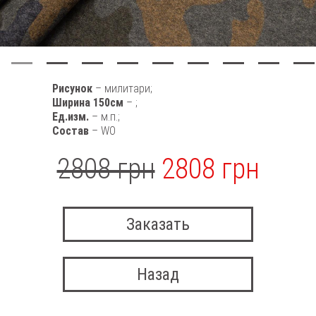
Рисунок
– милитари;
Ширина 150см
– ;
Ед.изм.
– м.п.;
Состав
– WO
2808 грн
2808 грн
Заказать
Назад