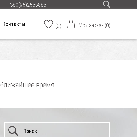
+380(96)2555885
Контакты
Мои заказы
(
0
)
(
0
)
в ближайшее время.