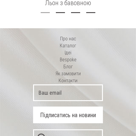
Льон з бавовною
Про нас
Каталог
Ідеї
Bespoke
Блог
Як замовити
Контакти