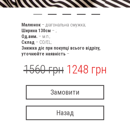
Малюнок
– діагональна смужка;
Ширина 130см
– ;
Од.вим.
– м.п.;
Склад
– CO/EL;
Знижка діє при покупці всього відрізу,
уточнюйте наявність
–
1560 грн
1248 грн
Замовити
Назад