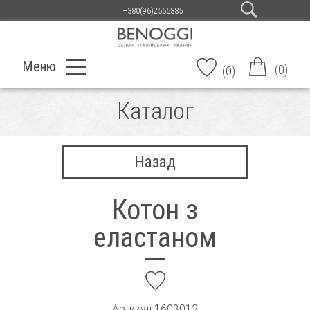
+380(96)2555885
Меню
(
0
)
(
0
)
Каталог
Назад
Котон з
еластаном
add
Артикул
1603012