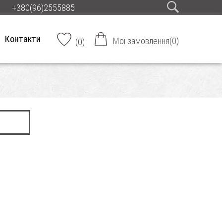
+380(96)2555885
Контакти
Мої замовлення
(
0
)
(
0
)