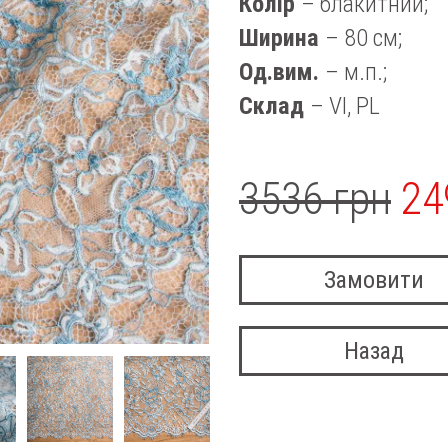
Колір
– блакитний;
Ширина
– 80 см;
Од.вим.
– м.п.;
Склад
– VI, PL
3536 грн
24
Замовити
Назад