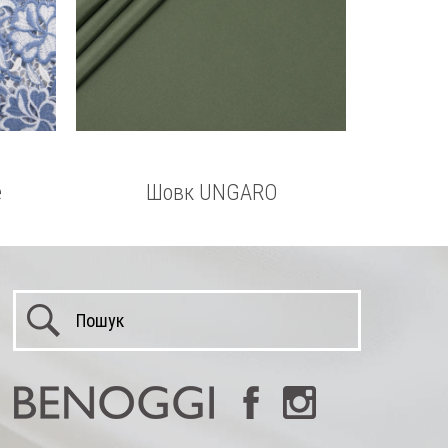
е
Шовк UNGARO