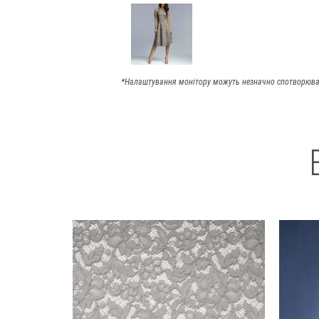
*Налаштування монітору можуть незначно спотворюва