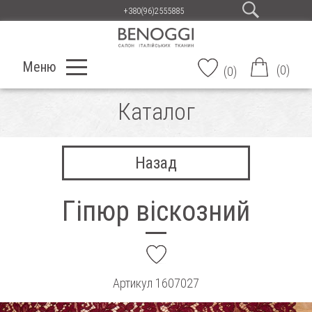
+380(96)2555885
Меню
(
0
)
(
0
)
Каталог
Назад
Гіпюр віскозний
add
Артикул
1607027