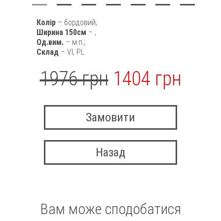
Колір
– бордовий;
Ширина 150см
– ;
Од.вим.
– м.п.;
Склад
– VI, PL
1976 грн
1404 грн
Замовити
Назад
Вам може сподобатися