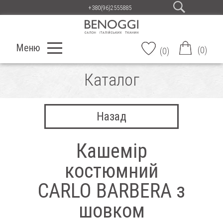
+380(96)2555885
Меню
(
0
)
(
0
)
Каталог
Назад
Кашемір
костюмний
CARLO BARBERA з
шовком