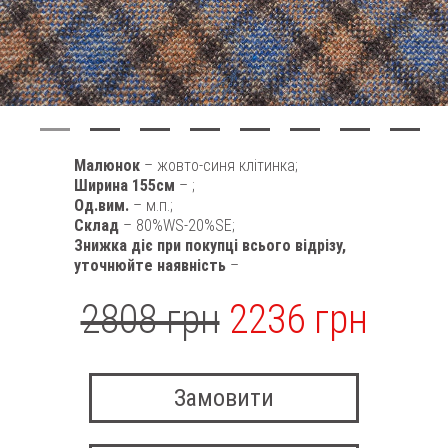
Малюнок
– жовто-синя клітинка;
Ширина 155см
– ;
Од.вим.
– м.п.;
Склад
– 80%WS-20%SE;
Знижка діє при покупці всього відрізу,
уточнюйте наявність
–
2808 грн
2236 грн
Замовити