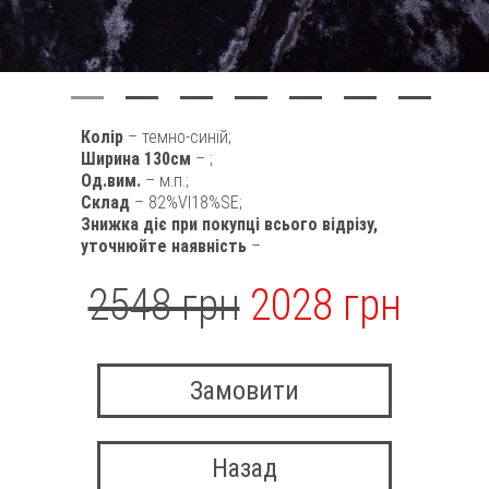
Колір
– темно-синій;
Ширина 130см
– ;
Од.вим.
– м.п.;
Склад
– 82%VI18%SE;
Знижка діє при покупці всього відрізу,
уточнюйте наявність
–
2548 грн
2028 грн
Замовити
Назад