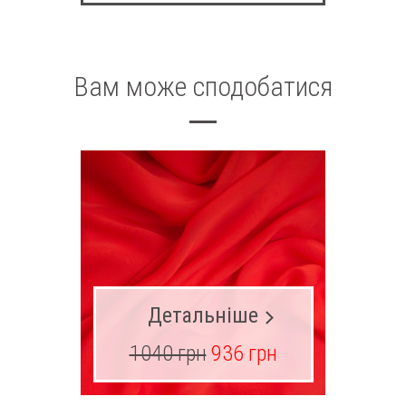
Вам може сподобатися
Детальніше
1040 грн
936 грн
53