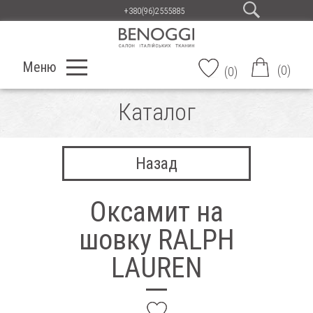
+380(96)2555885
Меню
(
0
)
(
0
)
Каталог
Назад
Оксамит на
шовку RALPH
LAUREN
add