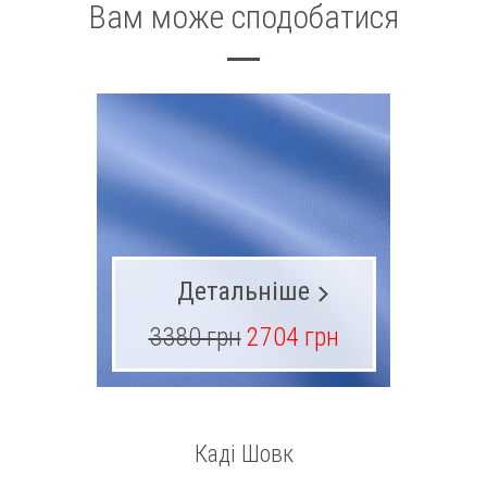
Вам може сподобатися
Детальніше
3380 грн
2704 грн
1
Каді Шовк