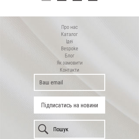
Про нас
Каталог
Ідеї
Bespoke
Блог
Як замовити
Контакти