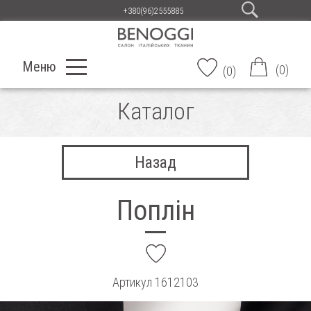
+380(96)2555885
Меню
(
0
)
(
0
)
Каталог
Назад
Поплін
add
Артикул
1612103