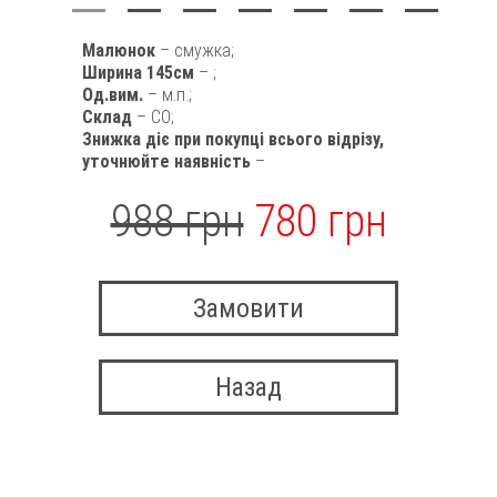
Малюнок
– смужка;
Ширина 145см
– ;
Од.вим.
– м.п.;
Склад
– CO;
Знижка діє при покупці всього відрізу,
уточнюйте наявність
–
988 грн
780 грн
Замовити
Назад