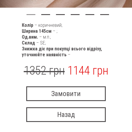
Колір
– коричневий;
Ширина 145см
– ;
Од.вим.
– м.п.;
Склад
– SE;
Знижка діє при покупці всього відрізу,
уточнюйте наявність
–
1352 грн
1144 грн
Замовити
Назад