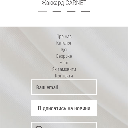
Жаккард CARNET
Про нас
Каталог
Ідеї
Bespoke
Блог
Як замовити
Контакти