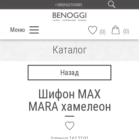
+380(96)2555885
Меню
(
0
)
(
0
)
Каталог
Назад
Шифон MAX
MARA хамелеон
add
Артикул
1612191