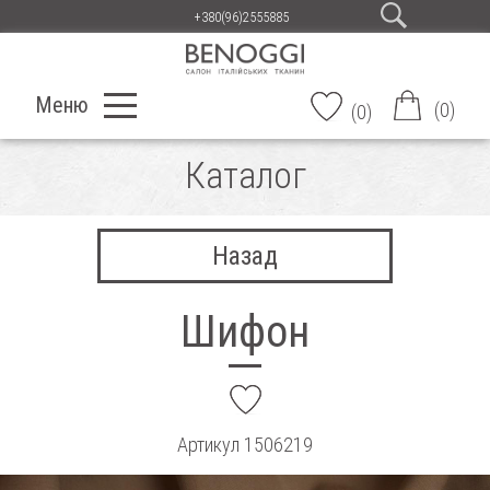
+380(96)2555885
Меню
(
0
)
(
0
)
Каталог
Назад
Шифон
add
Артикул
1506219