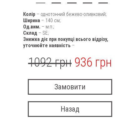
Колір
– однотонний бежево-оливковий;
Ширина
– 140 см;
Од.вим.
– м.п.;
Склад
– SE;
Знижка діє при покупці всього відрізу,
уточнюйте наявність
–
1092 грн
936 грн
Замовити
Назад