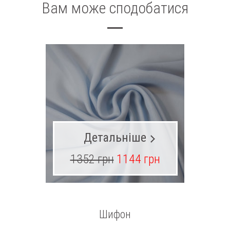
Вам може сподобатися
Детальніше
1352 грн
1144 грн
62
Шифон