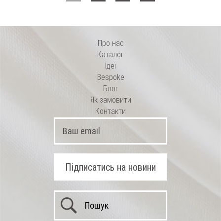
Про нас
Каталог
Ідеї
Bespoke
Блог
Як замовити
Контакти