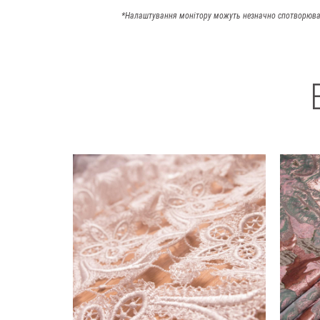
*Налаштування монітору можуть незначно спотворюва