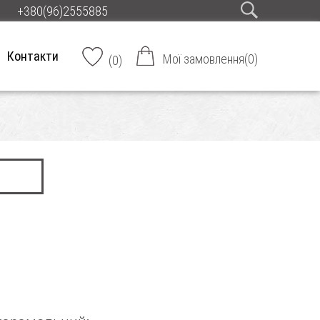
+380(96)2555885
Контакти
Мої замовлення
(
0
)
(
0
)