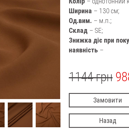
Колір
– однотонний 
Ширина
– 130 см;
Од.вим.
– м.п.;
Склад
– SE;
Знижка діє при поку
наявність
–
1144 грн
98
Замовити
Назад