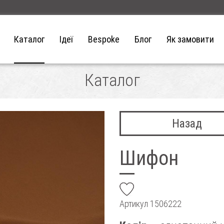
Каталог
Ідеї
Bespoke
Блог
Як замовити
Каталог
Назад
Шифон
add
Артикул
1506222