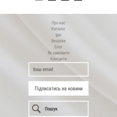
Про нас
Каталог
Ідеї
Bespoke
Блог
Як замовити
Контакти