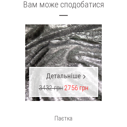
Вам може сподобатися
Детальніше
3432 грн
2756 грн
13
Паєтка