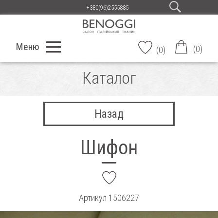
+380(96)2555885
Меню
(
0
)
(
0
)
Каталог
Назад
Шифон
add
Артикул
1506227