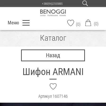
+380(96)2555885
Меню
(
0
)
(
0
)
Каталог
Назад
Шифон ARMANI
add
Артикул
1607146