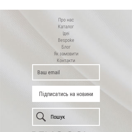
Про нас
Каталог
Ідеї
Bespoke
Блог
Як замовити
Контакти