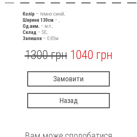
Колір
– темно-синій;
Ширина 130см
– ;
Од.вим.
– м.п.;
Склад
– SE;
Залишок
– 0.85м
1300 грн
1040 грн
Замовити
Назад
Вам може сподобатися