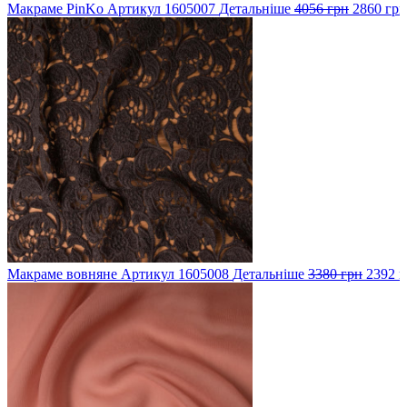
Макраме PinKo
Артикул
1605007
Детальніше
4056 грн
2860 грн
Макраме вовняне
Артикул
1605008
Детальніше
3380 грн
2392 г