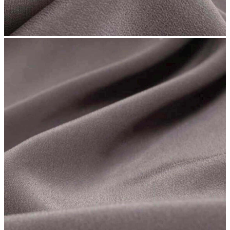
Колір
– однотонний графіт;
Ширина
– 130 см;
Од.вим.
– м.п.;
Склад
– SE;
Знижка діє при покупці всього відрізу, уточнюйте наявність
–
1196 грн
988 грн
Замовити
Назад
Вам може сподобатися