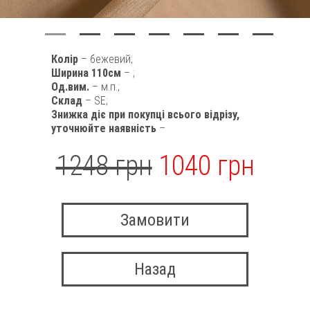
Колір
– бежевий;
Ширина 110см
– ;
Од.вим.
– м.п.;
Склад
– SE;
Знижка діє при покупці всього відрізу,
уточнюйте наявність
–
1248 грн
1040 грн
Замовити
Назад