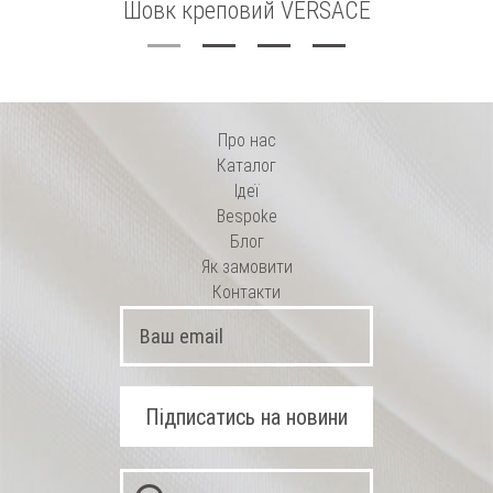
Шовк креповий VERSACE
Про нас
Каталог
Ідеї
Bespoke
Блог
Як замовити
Контакти