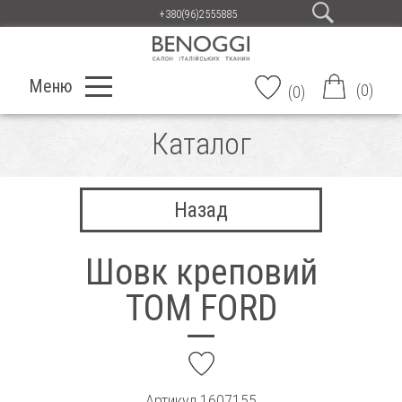
+380(96)2555885
Меню
(
0
)
(
0
)
Каталог
Назад
Шовк креповий
TOM FORD
add
Артикул
1607155