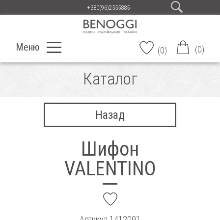
+380(96)2555885
Меню
(
0
)
(
0
)
Каталог
Назад
Шифон
VALENTINO
add
Артикул
1412091