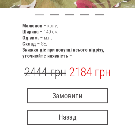
Малюнок
– квіти;
Ширина
– 140 см;
Од.вим.
– м.п.;
Склад
– SE;
Знижка діє при покупці всього відрізу,
уточнюйте наявність
–
2444 грн
2184 грн
Замовити
Назад