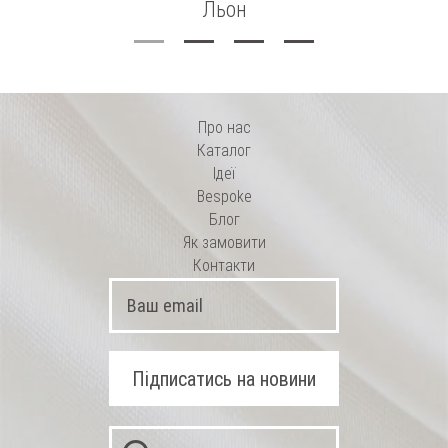
Льон
Про нас
Каталог
Ідеї
Bespoke
Блог
Як замовити
Контакти