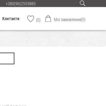
+380(96)2555885
Контакти
Мої замовлення
(
0
)
(
0
)