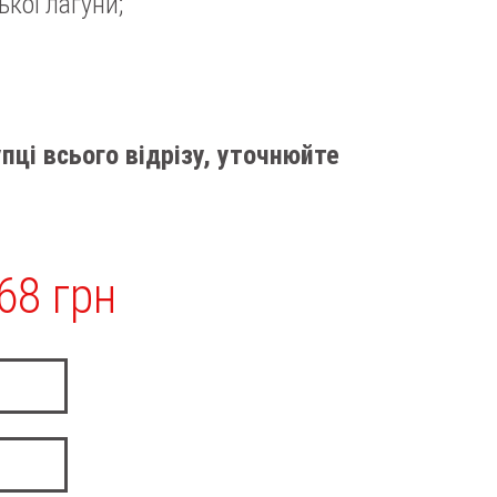
ької лагуни;
пці всього відрізу, уточнюйте
68 грн