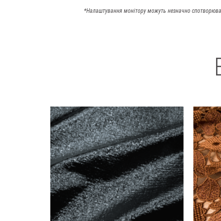
*Налаштування монітору можуть незначно спотворюва