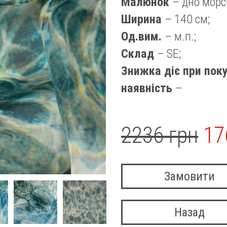
Малюнок
– дно морс
Ширина
– 140 см;
Од.вим.
– м.п.;
Склад
– SE;
Знижка діє при поку
наявність
–
2236 грн
17
Замовити
Назад