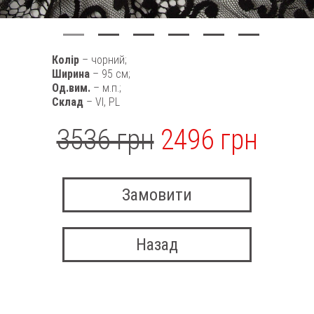
Колір
– чорний;
Ширина
– 95 см;
Од.вим.
– м.п.;
Склад
– VI, PL
3536 грн
2496 грн
Замовити
Назад