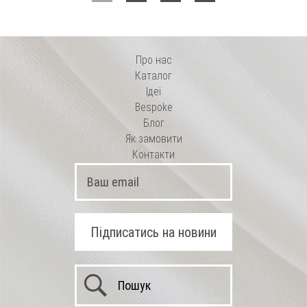
Про нас
Каталог
Ідеї
Bespoke
Блог
Як замовити
Контакти