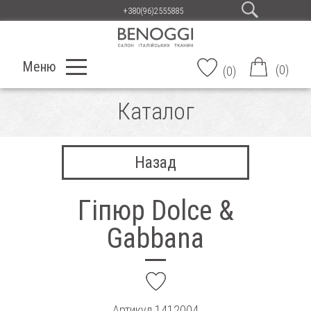
+380(96)2555885
Меню
(
0
)
(
0
)
Каталог
Назад
Гіпюр Dolce &
Gabbana
add
Артикул
1412004