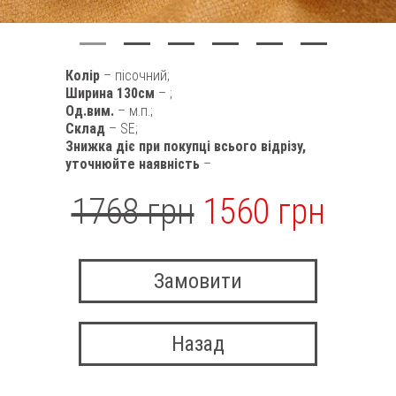
Колір
– пісочний;
Ширина 130см
– ;
Од.вим.
– м.п.;
Склад
– SE;
Знижка діє при покупці всього відрізу,
уточнюйте наявність
–
1768 грн
1560 грн
Замовити
Назад