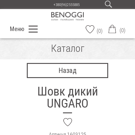
+380(96)2555885
Меню
(
0
)
(
0
)
Каталог
Назад
Шовк дикий
UNGARO
add
Артикул
1603125