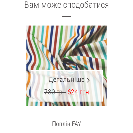
Вам може сподобатися
Детальніше
780 грн
624 грн
17
Поплін FAY