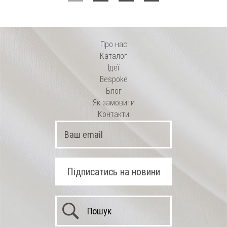
Про нас
Каталог
Ідеї
Bespoke
Блог
Як замовити
Контакти