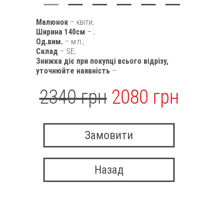
Малюнок
– квіти;
Ширина 140см
– ;
Од.вим.
– м.п.;
Склад
– SE;
Знижка діє при покупці всього відрізу,
уточнюйте наявність
–
2340 грн
2080 грн
Замовити
Назад