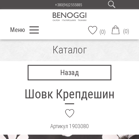
+380(96)2555885
Меню
(
0
)
(
0
)
Каталог
Назад
Шовк Крепдешин
add
Артикул
1903080