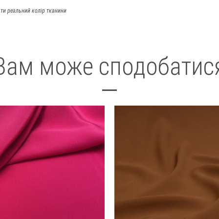
ти реальний колір тканини
Вам може сподобатис