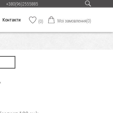
+380(96)2555885
Контакти
Мої замовлення
(
0
)
(
0
)
A