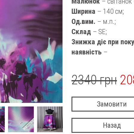
Малюнок
– світанок 
Ширина
– 140 см;
Од.вим.
– м.п.;
Склад
– SE;
Знижка діє при поку
наявність
–
2340 грн
20
Замовити
Назад