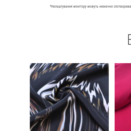
*Налаштування монітору можуть незначно спотворюва