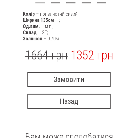
Колір
– попелястий сизий;
Ширина 135см
– ;
Од.вим.
– м.п.;
Склад
– SE;
Залишок
– 0.70м
1664 грн
1352 грн
Замовити
Назад
Вам може сподобатися