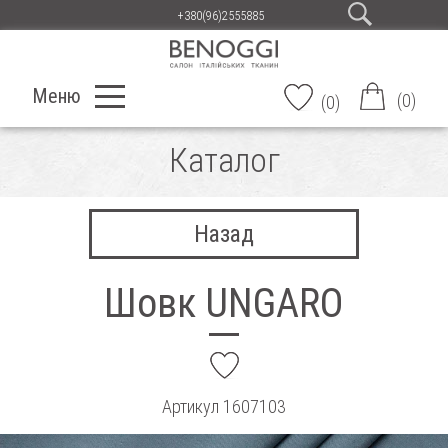
+380(96)2555885
Меню
(
0
)
(
0
)
Каталог
Назад
Шовк UNGARO
add
Артикул
1607103