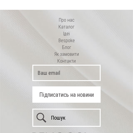
Про нас
Каталог
Ідеї
Bespoke
Блог
Як замовити
Контакти