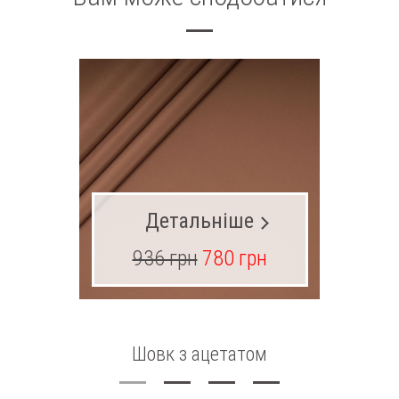
Детальніше
936 грн
780 грн
13
Шовк з ацетатом