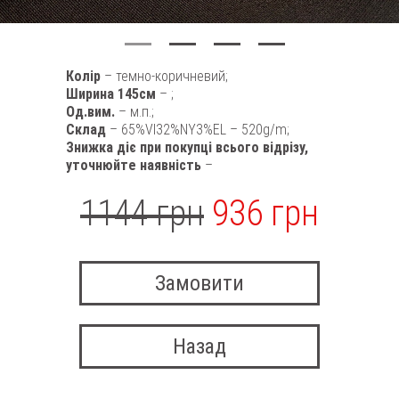
Колір
– темно-коричневий;
Ширина 145см
– ;
Од.вим.
– м.п.;
Склад
– 65%VI32%NY3%EL – 520g/m;
Знижка діє при покупці всього відрізу,
уточнюйте наявність
–
1144 грн
936 грн
Замовити
Назад