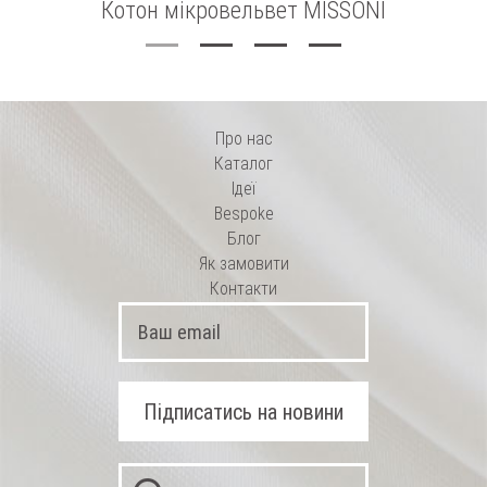
Котон мікровельвет MISSONI
Про нас
Каталог
Ідеї
Bespoke
Блог
Як замовити
Контакти