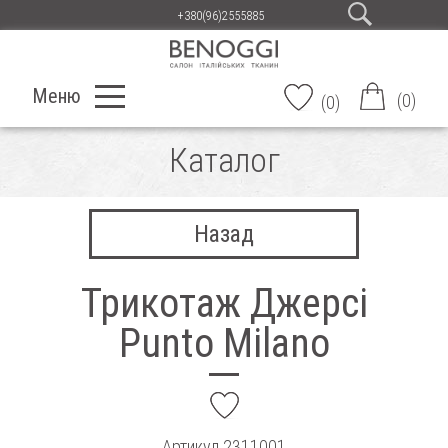
+380(96)2555885
Меню
(
0
)
(
0
)
Каталог
Назад
Трикотаж Джерсі
Punto Milano
add
Артикул
2311001