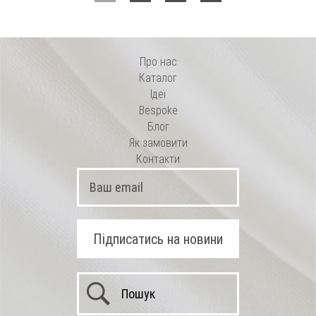
Про нас
Каталог
Ідеї
Bespoke
Блог
Як замовити
Контакти