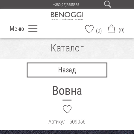
+380(96)2555885
Меню
(
0
)
(
0
)
Каталог
Назад
Вовна
add
Артикул
1509056