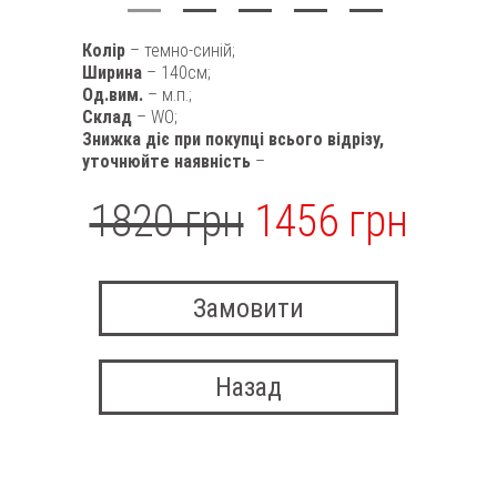
Колір
– темно-синій;
Ширина
– 140см;
Од.вим.
– м.п.;
Склад
– WO;
Знижка діє при покупці всього відрізу,
уточнюйте наявність
–
1820 грн
1456 грн
Замовити
Назад