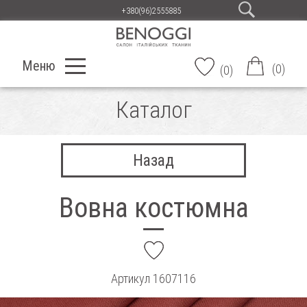
+380(96)2555885
Меню
(
0
)
(
0
)
Каталог
Назад
Вовна костюмна
add
Артикул
1607116