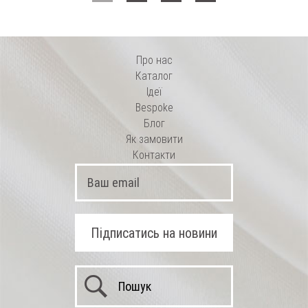
шовком
Про нас
Каталог
Ідеї
Bespoke
Блог
Як замовити
Контакти