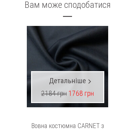
Вам може сподобатися
Детальніше
2184 грн
1768 грн
24
Вовна костюмна CARNET з
Вовна 