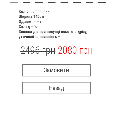
Колір
– фрезовий;
Ширина 140см
– ;
Од.вим.
– м.п.;
Склад
– WO;
Знижка діє при покупці всього відрізу,
уточнюйте наявність
–
2496 грн
2080 грн
Замовити
Назад