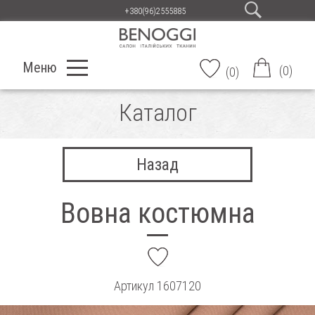
+380(96)2555885
Меню
(
0
)
(
0
)
Каталог
Назад
Вовна костюмна
add
Артикул
1607120