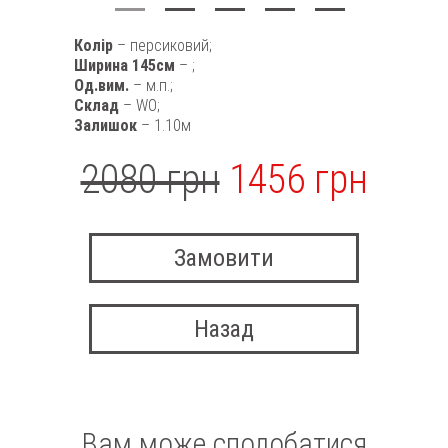
Колір
– персиковий;
Ширина 145см
– ;
Од.вим.
– м.п.;
Склад
– WO;
Залишок
– 1.10м
2080 грн
1456 грн
Замовити
Назад
Вам може сподобатися