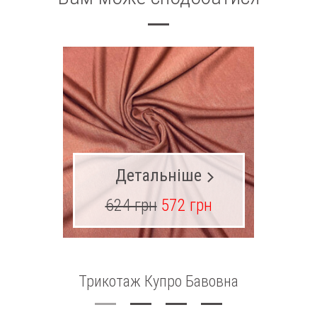
Детальніше
624 грн
572 грн
18
Трикотаж Купро Бавовна