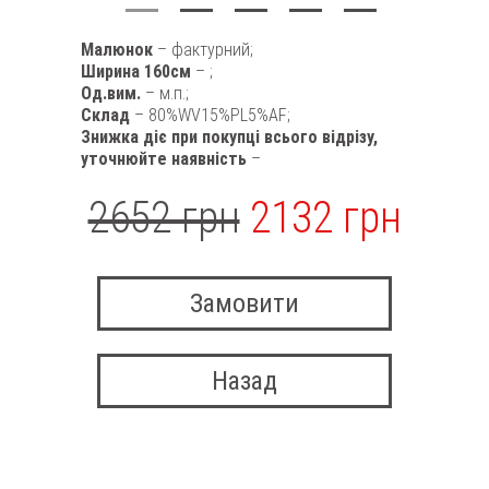
Малюнок
– фактурний;
Ширина 160см
– ;
Од.вим.
– м.п.;
Склад
– 80%WV15%PL5%AF;
Знижка діє при покупці всього відрізу,
уточнюйте наявність
–
2652 грн
2132 грн
Замовити
Назад