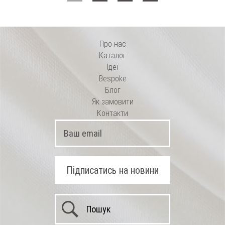
Про нас
Каталог
Ідеї
Bespoke
Блог
Як замовити
Контакти