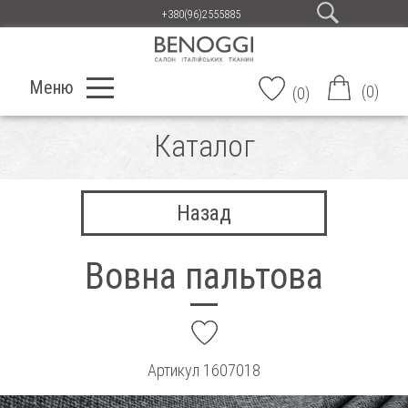
+380(96)2555885
Меню
(
0
)
(
0
)
Каталог
Назад
Вовна пальтова
add
Артикул
1607018