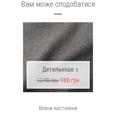
Вам може сподобатися
Детальніше
1248 грн
988 грн
16
Вовна костюмна