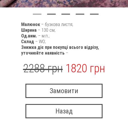
Малюнок
– бузкова листя;
Ширина
– 130 см;
Од.вим.
– м.п.;
Склад
– WO;
Знижка діє при покупці всього відрізу,
уточнюйте наявність
–
2288 грн
1820 грн
Замовити
Назад