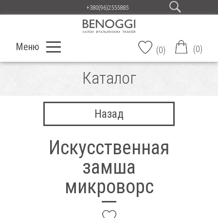
+380(96)2555885
Меню
(
0
)
(
0
)
Каталог
Назад
Искусственная
замша
микроворс
add