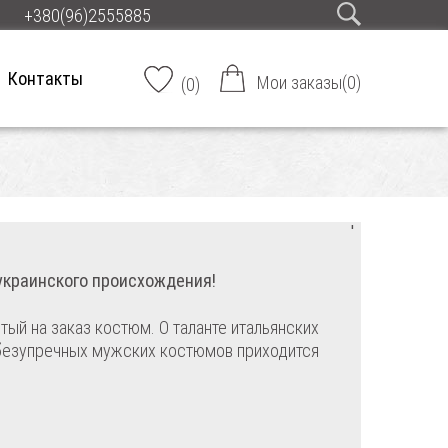
+380(96)2555885
Контакты
Мои заказы
(
0
)
(
0
)
'
украинского происхождения!
ый на заказ костюм. О таланте итальянских
 безупречных мужских костюмов приходится