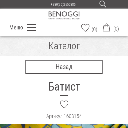
+380(96)2555885
Меню
(
0
)
(
0
)
Каталог
Назад
Батист
add
Артикул
1603154