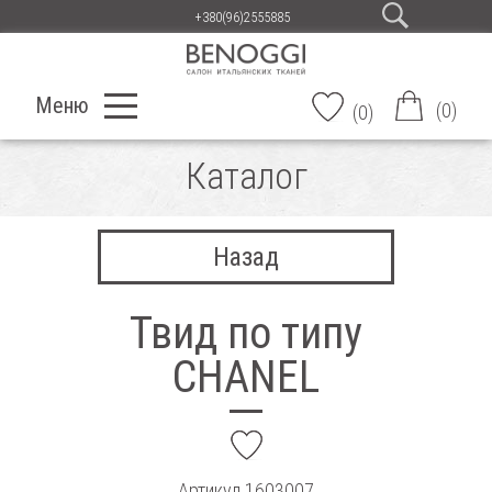
+380(96)2555885
Меню
(
0
)
(
0
)
Каталог
Назад
Твид по типу
CHANEL
add
Артикул
1603007