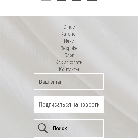
DoubleFace с эластаном
О нас
Каталог
Идеи
Bespoke
Блог
Как заказать
Контакты