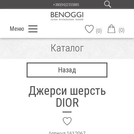
+380(96)2555885
Меню
(
0
)
(
0
)
Каталог
Назад
Джерси шерсть
DIOR
add
Артикул
1612067