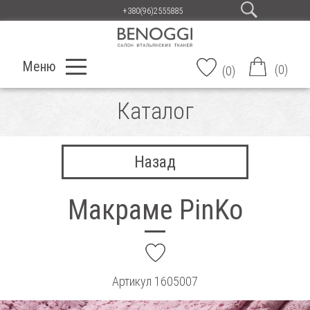
+380(96)2555885
Меню
(
0
)
(
0
)
Каталог
Назад
Макраме PinKo
add
Артикул
1605007