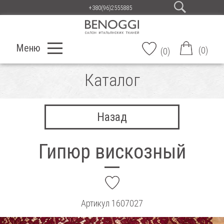
+380(96)2555885
Меню
(
0
)
(
0
)
Каталог
Назад
Гипюр вискозный
add
Артикул
1607027