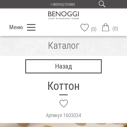
+380(96)2555885
Меню
(
0
)
(
0
)
Каталог
Назад
Коттон
add
Артикул
1603034