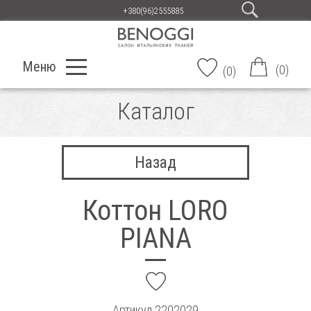
+380(96)2555885
Меню
(
0
)
(
0
)
Каталог
Назад
Коттон LORO
PIANA
add
Артикул
2202029