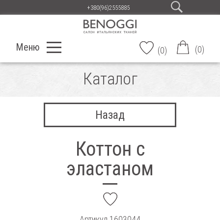
+380(96)2555885
Меню
(
0
)
(
0
)
Каталог
Назад
Коттон с
эластаном
add
Артикул
1603044