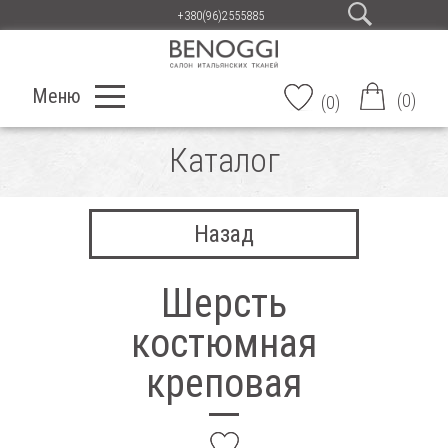
+380(96)2555885
Меню
(
0
)
(
0
)
Каталог
Назад
Шерсть
костюмная
креповая
add