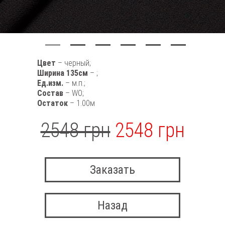
Цвет
– черный;
Ширина 135см
– ;
Ед.изм.
– м.п.;
Состав
– WO;
Остаток
– 1.00м
2548 грн
2548 грн
Заказать
Назад