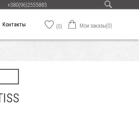
+380(96)2555885
Контакты
Мои заказы
(
0
)
(
0
)
TISS