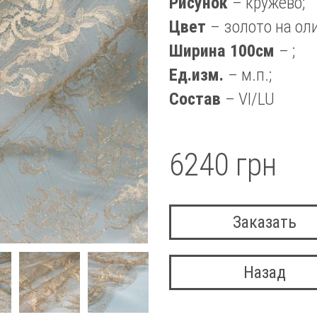
Рисунок
– кружево;
Цвет
– золото на ол
Ширина 100см
– ;
Ед.изм.
– м.п.;
Состав
– VI/LU
6240 грн
Заказать
Назад