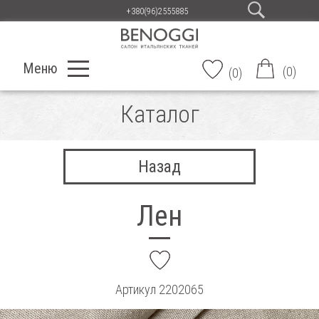
+380(96)2555885
Меню
(
0
)
(
0
)
Каталог
Назад
Лен
add
Артикул
2202065