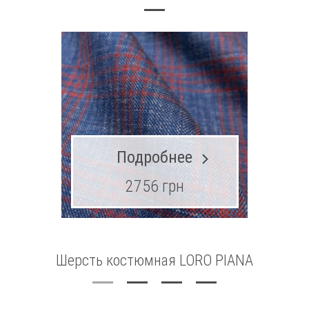
Подробнее
2756 грн
Шерсть костюмная LORO PIANA
Шерсть
с шелком
T