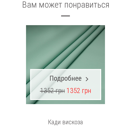
Вам может понравиться
Подробнее
1352 грн
1352 грн
Кади вискоза
Шерсть