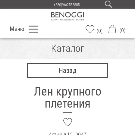
+380(96)2555885
Меню
(
0
)
(
0
)
Каталог
Назад
Лен крупного
плетения
add
Артикул
1510047