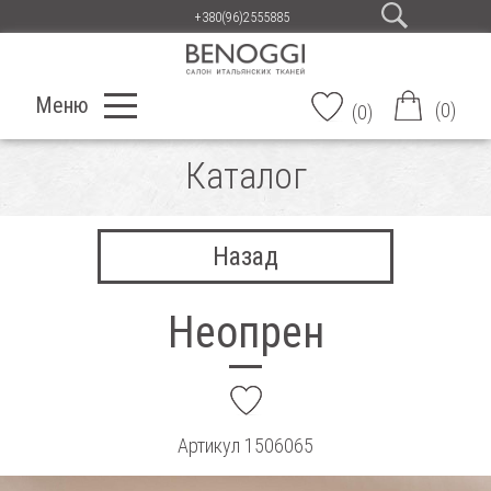
+380(96)2555885
Меню
(
0
)
(
0
)
Каталог
Назад
Неопрен
add
Артикул
1506065