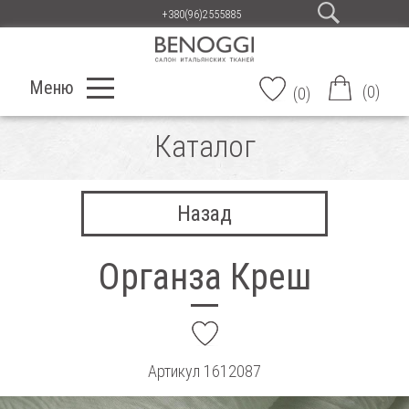
+380(96)2555885
Меню
(
0
)
(
0
)
Каталог
Назад
Органза Креш
add
Артикул
1612087