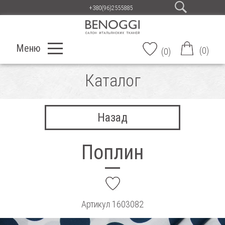
+380(96)2555885
Меню
(
0
)
(
0
)
Каталог
Назад
Поплин
add
Артикул
1603082