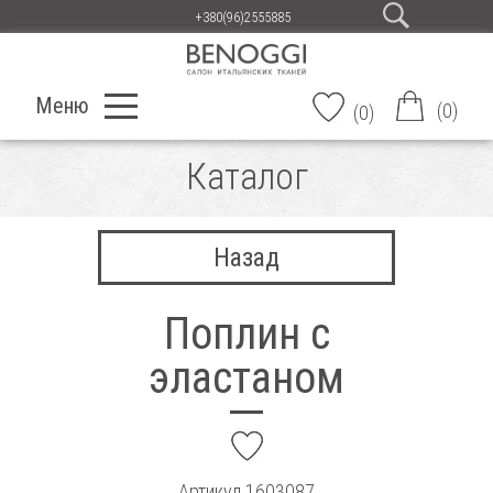
+380(96)2555885
Меню
(
0
)
(
0
)
Каталог
Назад
Поплин с
эластаном
add
Артикул
1603087