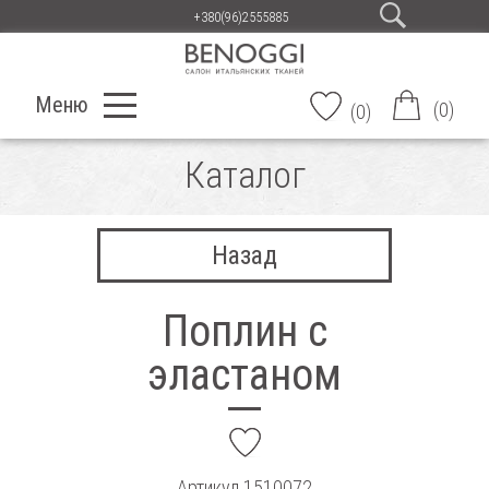
+380(96)2555885
Меню
(
0
)
(
0
)
Каталог
Назад
Поплин с
эластаном
add
Артикул
1510072