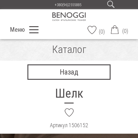
+380(96)2555885
Меню
(
0
)
(
0
)
Каталог
Назад
Шелк
add
Артикул
1506152