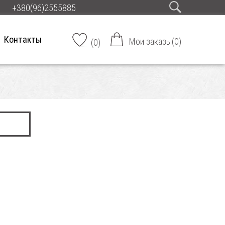
+380(96)2555885
Контакты
Мои заказы
(
0
)
(
0
)