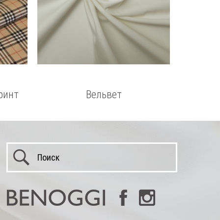
ринт
Вельвет