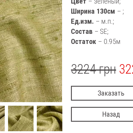
Цвет
– зеленый;
Ширина 130см
– ;
Ед.изм.
– м.п.;
Состав
– SE;
Остаток
– 0.95м
3224 грн
32
Заказать
Назад