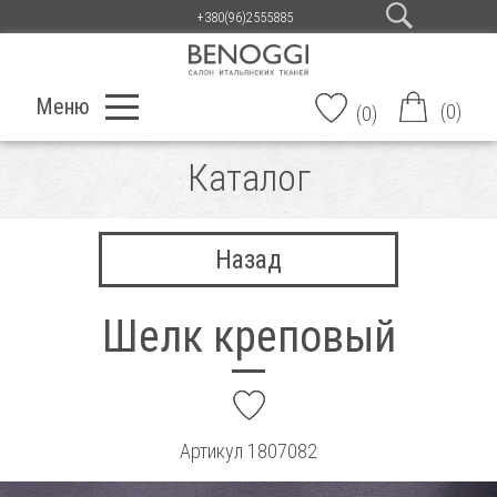
+380(96)2555885
Меню
(
0
)
(
0
)
Каталог
Назад
Шелк креповый
add
Артикул
1807082