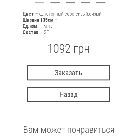
Цвет
– однотонный;серо-сизый;сизый;
Ширина 135см
– ;
Ед.изм.
– м.п.;
Состав
– SE
1092 грн
Заказать
Назад
Вам может понравиться